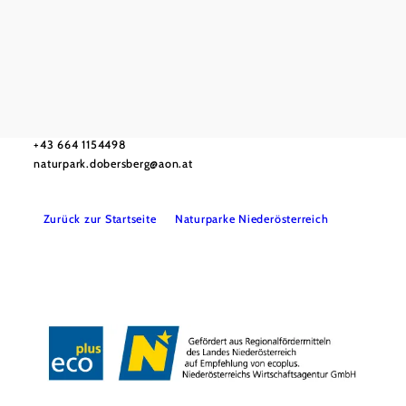
Haben Sie Fragen? Wir helfen gerne weiter.
Verein Thayatal Naturpark Dobersberg, Schlossgasse 1, 3834
Dobersberg
+43 664 1154498
naturpark.dobersberg@aon.at
Zurück zur Startseite
Naturparke Niederösterreich
Kontakt
Barrierefreiheit
Datenschutz
Impressum