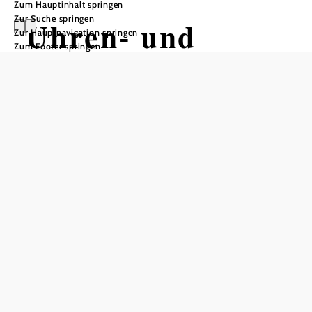
Zum Hauptinhalt springen
Zur Suche springen
Uhren- und
Zur Hauptnavigation springen
Zum Footer springen
Zeitmesstechnik
museum
Karlstein
Öffnungszeiten
vom 01.04. bis zum 31.10.
Mittwoch
13:00 - 16:00 Uhr
Donnerstag
13:00 - 16:00 Uhr
Freitag
13:00 - 16:00 Uhr
Samstag
13:00 - 16:00 Uhr