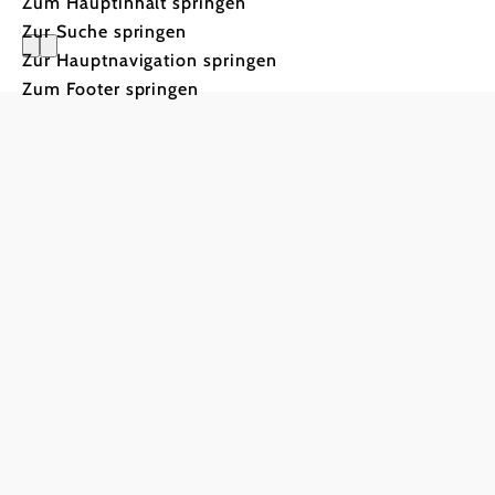
Zum Hauptinhalt springen
Zur Suche springen
Zur Hauptnavigation springen
Zum Footer springen
Haben Sie Fragen? Wir helfen gerne weite
Verein Thayatal Naturpark Dobersberg, Sch
+43 664 1154498
naturpark.dobersberg@aon.at
Kontakt
Barrierefreiheit
Datenschutz
Impress
Copyright © Naturpark Dobersberg