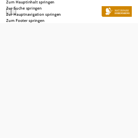
Zum Hauptinhalt springen
Zur Suche springen
Zur Hauptnavigation springen
Zum Footer springen
Haben Sie Fragen? Wir helfen gerne weiter.
Verein Thayatal Naturpark Dobersberg, Schlossgasse 1, 3834
Dobersberg
+43 664 1154498
naturpark.dobersberg@aon.at
Zurück zur Startseite
Naturparke Niederösterreich
Kontakt
Barrierefreiheit
Datenschutz
Impressum